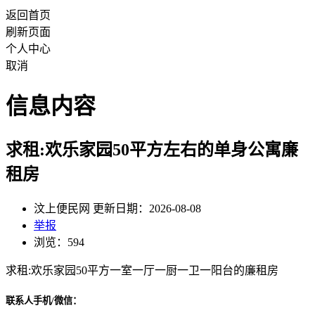
返回首页
刷新页面
个人中心
取消
信息内容
求租:欢乐家园50平方左右的单身公寓廉
租房
汶上便民网 更新日期：2026-08-08
举报
浏览：594
求租:欢乐家园50平方一室一厅一厨一卫一阳台的廉租房
联系人手机/微信：