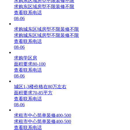
求购东区域房型不限装修不限
求购东区域房型不限装修不限
查看联系电话
08-06
求购城东区域房型不限装修不限
求购城东区域房型不限装修不限
查看联系电话
08-06
求购学区房
面积要求80-100
查看联系电话
08-06
城区1-3楼价格在80万左右
面积要求70-85平方
查看联系电话
08-06
求租市中心简单装修400-500
求租市中心简单装修400-500
查看联系电话