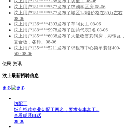
汶上用户131****7288发布了切配工 08-06
汶上用户181****5577发布了求购学区房 08-06
汶上用户181****5577发布了城区1-3楼价格在80万左右
08-06
汶上用户136****4393发布了车间女工 08-06
汶上用户188****9978发布了医药代表2名 08-06
汶上用户185****6038发布了大量收售彩钢房，彩钢瓦，
复合板，各种... 08-06
汶上用户135****5211发布了求租市中心简单装修400-
500 08-06
便民
资讯
汶上最新招聘信息
更多
切配工
饭店招聘专业切配工两名，要求有丰富工...
查看联系电话
08-06