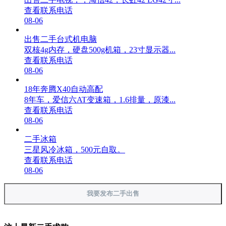
查看联系电话
08-06
出售二手台式机电脑
双核4g内存，硬盘500g机箱，23寸显示器...
查看联系电话
08-06
18年奔腾X40自动高配
8年车，爱信六AT变速箱，1.6排量，原漆...
查看联系电话
08-06
二手冰箱
三星风冷冰箱，500元自取。
查看联系电话
08-06
我要发布二手出售