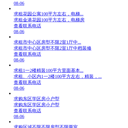
08-06
求租花园公寓100平方左右，电梯...
求租金港花园100平方左右，电梯房
查看联系电话
08-06
求租市中心区房型不限2室1厅中...
求租市中心区房型不限2室1厅中档装修
查看联系电话
08-06
求租1一2楼精装100平方里面基本...
求租、小区内1一2楼100平方左右，精装，...
查看联系电话
08-06
求购东区学区房小户型
求购东区学区房小户型
查看联系电话
08-06
求购区域不限不限房型不限两室...