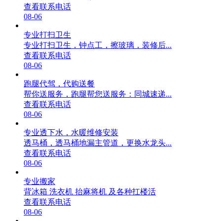
查看联系电话
08-06
专业打扫卫生
专业打扫卫生，钟点工，擦玻璃，装修后...
查看联系电话
08-06
跑腿代驾，代购送餐
帮你送服务，跑腿帮您送服务：同城速递...
查看联系电话
08-06
专业透下水，水暖维修安装
透马桶，透马桶地漏主管道，更换水龙头...
查看联系电话
08-06
专业搬家
背冰箱 洗衣机 抬麻将机 及各种扛楼活
查看联系电话
08-06