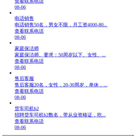
查看联系电话
08-06
电话销售
电话销售50名，男女不限，月工资4000-80...
查看联系电话
08-06
家庭保洁师
家庭保洁师。要求：50周岁以下、女性、...
查看联系电话
08-06
售后客服
售后客服20名，女性，20-30周岁，单休，...
查看联系电话
08-06
货车司机b2
招聘货车司机b2数名，带从业资格证，吃...
查看联系电话
08-06