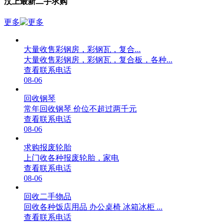
汶上最新二手求购
更多
大量收售彩钢房，彩钢瓦，复合...
大量收售彩钢房，彩钢瓦，复合板，各种...
查看联系电话
08-06
回收钢琴
常年回收钢琴 价位不超过两千元
查看联系电话
08-06
求购报废轮胎
上门收各种报废轮胎，家电
查看联系电话
08-06
回收二手物品
回收各种饭店用品 办公桌椅 冰箱冰柜 ...
查看联系电话